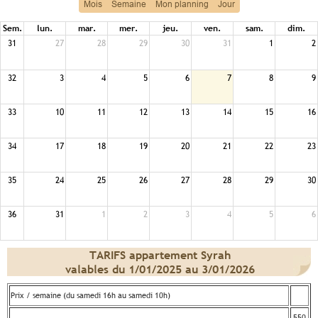
Mois
Semaine
Mon planning
Jour
Sem.
lun.
mar.
mer.
jeu.
ven.
sam.
dim.
31
27
28
29
30
31
1
2
32
3
4
5
6
7
8
9
33
10
11
12
13
14
15
16
34
17
18
19
20
21
22
23
35
24
25
26
27
28
29
30
36
31
1
2
3
4
5
6
TARIFS appartement Syrah
valables du 1/01/2025 au 3/01/2026
Prix / semaine (du samedi 16h au samedi 10h)
550